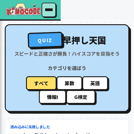
早押し天国
QUIZ
スピードと正確さが勝負！ハイスコアを目指そう
カテゴリを選ぼう
すべて
算数
英語
情報Ⅰ
G検定
読み込みに失敗しました