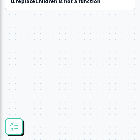
u.replaceChildren is not a function
メニ
ュー