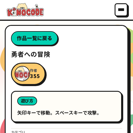
作品一覧に戻る
勇者への冒険
作者
355
遊び方
矢印キーで移動。スペースキーで攻撃。
カテゴリ