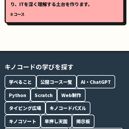
り、ITを深く理解する土台を作ります。
0 コース
キノコードの学びを探す
学べること
公開コース一覧
AI・ChatGPT
Python
Scratch
Web制作
タイピング広場
キノコードパズル
キノコソート
早押し天国
掲示板